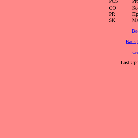
PCS
Pr
CO
Ко
PR
Пр
SK
Ма
Ba
Back
Cre
Last Upd