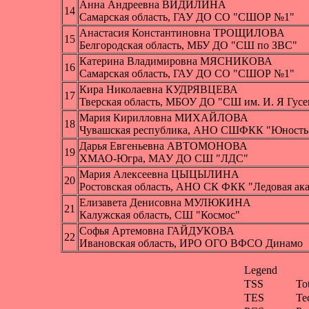
Анна Андреевна ВИДИЛИНА
14
Самарская область, ГАУ ДО СО "СШОР №1"
Анастасия Константиновна ТРОЩИЛОВА
15
Белгородская область, МБУ ДО "СШ по ЗВС"
Катерина Владимировна МЯСНИКОВА
16
Самарская область, ГАУ ДО СО "СШОР №1"
Кира Николаевна КУДРЯВЦЕВА
17
Тверская область, МБОУ ДО "СШ им. И. Я Гусе
Мария Кирилловна МИХАЙЛОВА
18
Чувашская республика, АНО СШФКК "Юность
Дарья Евгеньевна АВТОМОНОВА
19
ХМАО-Югра, МАУ ДО СШ "ЛДС"
Мария Алексеевна ЦЫЦЫЛИНА
20
Ростовская область, АНО СК ФКК "Ледовая ак
Елизавета Денисовна МУЛЮКИНА
21
Калужская область, СШ "Космос"
Софья Артемовна ГАЙДУКОВА
22
Ивановская область, ИРО ОГО ВФСО Динамо
Legend
TSS
To
TES
Te