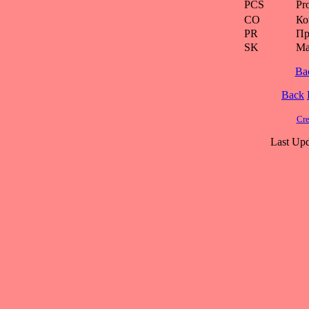
PCS
Pr
CO
Ко
PR
Пр
SK
Ма
Ba
Back
Cre
Last Upd