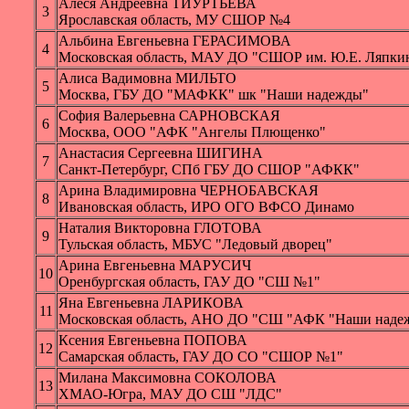
Алеся Андреевна ТИУРТЬЕВА
3
Ярославская область, МУ СШОР №4
Альбина Евгеньевна ГЕРАСИМОВА
4
Московская область, МАУ ДО "СШОР им. Ю.Е. Ляпки
Алиса Вадимовна МИЛЬТО
5
Москва, ГБУ ДО "МАФКК" шк "Наши надежды"
София Валерьевна САРНОВСКАЯ
6
Москва, ООО "АФК "Ангелы Плющенко"
Анастасия Сергеевна ШИГИНА
7
Санкт-Петербург, СПб ГБУ ДО СШОР "АФКК"
Арина Владимировна ЧЕРНОБАВСКАЯ
8
Ивановская область, ИРО ОГО ВФСО Динамо
Наталия Викторовна ГЛОТОВА
9
Тульская область, МБУС "Ледовый дворец"
Арина Евгеньевна МАРУСИЧ
10
Оренбургская область, ГАУ ДО "СШ №1"
Яна Евгеньевна ЛАРИКОВА
11
Московская область, АНО ДО "СШ "АФК "Наши наде
Ксения Евгеньевна ПОПОВА
12
Самарская область, ГАУ ДО СО "СШОР №1"
Милана Максимовна СОКОЛОВА
13
ХМАО-Югра, МАУ ДО СШ "ЛДС"