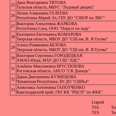
Дана Викторовна ТИТОВА
25
Тульская область, МБУС "Ледовый дворец"
Лилия Алмазовна ГАЛЕЕВА
26
Республика Марий Эл, ГБУ ДО "СШОР по ЛВС"
Виктория Алексеевна ЖАРКОВА
27
Республика Саха, ООО "Пируэт на льду"
Екатерина Евгеньевна КОМАРОВА
28
Тверская область, МБОУ ДО "СШ им. И. Я Гусева"
Алина Романовна БЕЛОВА
29
Тверская область, МБОУ ДО "СШ им. И. Я Гусева"
Виктория Сергеевна ГОРОДЕЦКАЯ
30
ХМАО-Югра, МАУ ДО СШ "ЛДС"
Альбина Максимовна БРУСТИЛОВА
31
Ростовская область, АНСО "СК Донецк"
Дарья Дмитриевна КУЗНЕЦОВА
32
Чувашская Республика, БУ ДО "СШ№4"
Анжелика Антоновна ГАПОТЧЕНКО
33
Краснодарский край, ГБУ КК "РЦСП" по ФКК"
Legend
TSS
To
TES
Te